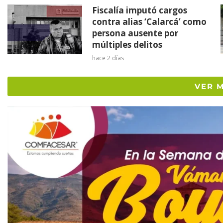
Fiscalía imputó cargos
contra alias ‘Calarcá’ como
persona ausente por
múltiples delitos
hace 2 días
VER 