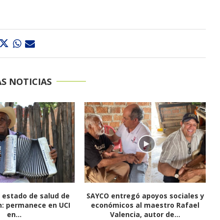
S NOTICIAS
gó apoyos sociales y
El cantante Churo Díaz le apuesta
 al maestro Rafael
al sentimiento vallenato con el
ia, autor de...
álbum...