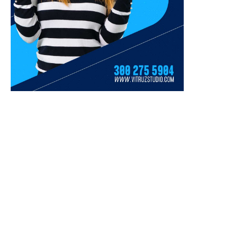
Delincuentes armados saquean
Fiscalía abre nueva inves
dos camiones niñera y roban más
contra Juliana Guerrer