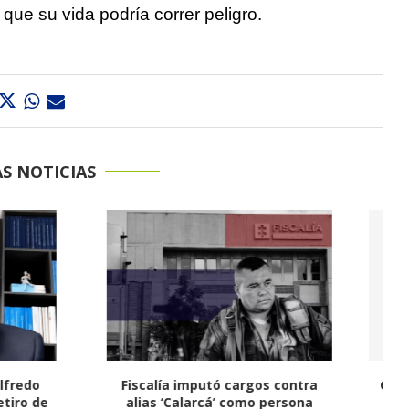
 que su vida podría correr peligro.
S NOTICIAS
mputó cargos contra
CTI adelanta allanamientos en
arcá’ como persona
Valledupar y La Paz por