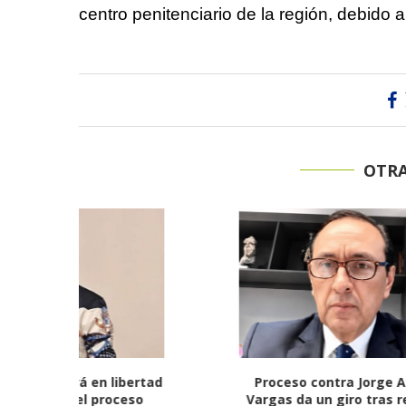
centro penitenciario de la región, debido a
OTRA
 libertad
Proceso contra Jorge Alfredo
Fiscalía i
roceso
Vargas da un giro tras retiro de
alias ‘Cal