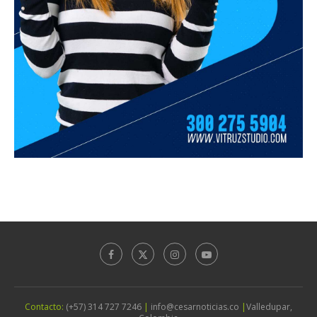
Contacto:
(+57) 314 727 7246
|
info@cesarnoticias.co
|
Valledupar,