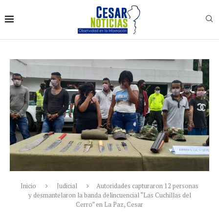
Inicio
Judicial
Autoridades capturaron 12 personas
y desmantelaron la banda delincuencial “Las Cuchillas del
Cerro” en La Paz, Cesar