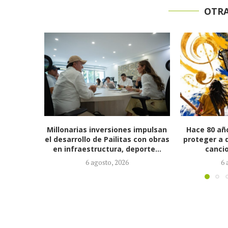
OTRA
 impulsan
Hace 80 años Colombia decidió
Alcalde Ern
 con obras
proteger a quienes escriben sus
su gabi
porte...
canciones creando...
nombramient
6 agosto, 2026
6 