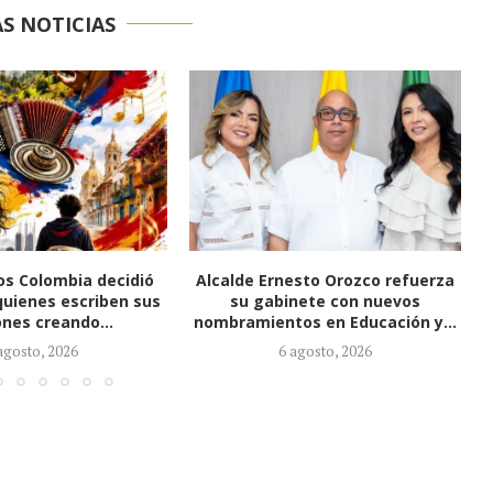
S NOTICIAS
esto Orozco refuerza
Alcalde Orozco lidera atención de
nete con nuevos
incendio en El Tarullal y anuncia
os en Educación y...
mesa...
agosto, 2026
5 agosto, 2026