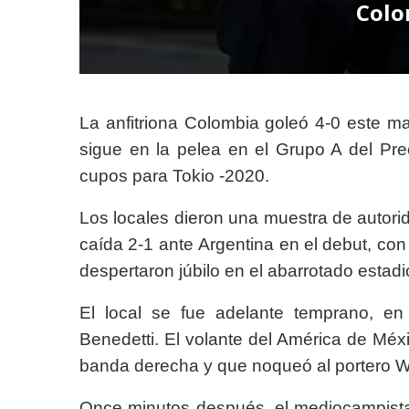
Colo
La anfitriona Colombia goleó 4-0 este ma
sigue en la pelea en el Grupo A del Pr
cupos para Tokio -2020.
Los locales dieron una muestra de autori
caída 2-1 ante Argentina en el debut, co
despertaron júbilo en el abarrotado estad
El local se fue adelante temprano, en
Benedetti. El volante del América de Méx
banda derecha y que noqueó al portero W
Once minutos después, el mediocampista