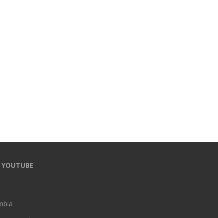
Más de 2.300 corredores hicieron
¡A los Parasurameric
de la MMI una gran fiesta
Valledupar 2026 llega el p
deportiva...
con arco!
14 julio, 2026
13 julio, 2026
YOUTUBE
mbia