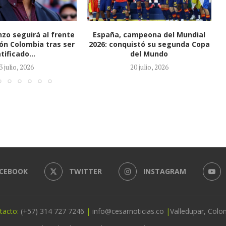
mpeona del Mundial
Valledupar despide una historia
istó su segunda Copa
que se convirtió en leyenda: así
el Mundo
será la...
0 julio, 2026
14 julio, 2026
CEBOOK
TWITTER
INSTAGRAM
tacto:
(+57) 314 727 7246
|
info@cesarnoticias.co
|
Valledupar, Colo