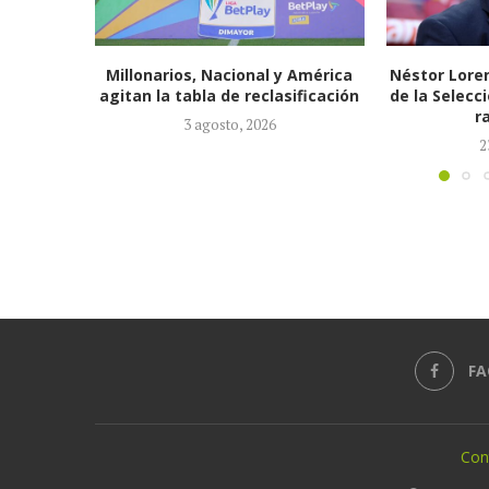
 América
Néstor Lorenzo seguirá al frente
España, ca
ificación
de la Selección Colombia tras ser
2026: conqu
ratificado...
d
23 julio, 2026
2
FA
Con