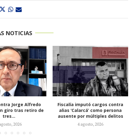
S NOTICIAS
mputó cargos contra
CTI adelanta allanamientos en
arcá’ como persona
Valledupar y La Paz por
r múltiples delitos
investigación en curso
agosto, 2026
3 agosto, 2026