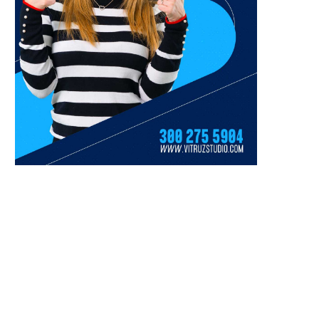
Delincuentes armados saquean
Fiscalía abre nueva inves
dos camiones niñera y roban más
contra Juliana Guerrer
de 20 vehículos...
presunta red de corru
31 julio, 2026
27 julio, 2026