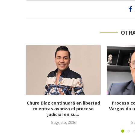
OTRA
 libertad
Proceso contra Jorge Alfredo
Fiscalía i
roceso
Vargas da un giro tras retiro de
alias ‘Cal
tres...
ausente po
5 agosto, 2026
4 