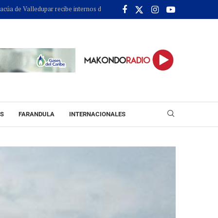
lledupar recibe internos de alto perfil tras masivo traslado ordenado por el
ES
FARANDULA
INTERNACIONALES