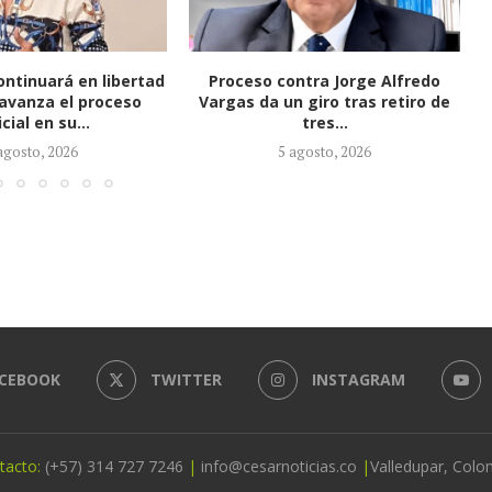
ntra Jorge Alfredo
Fiscalía imputó cargos contra
n giro tras retiro de
alias ‘Calarcá’ como persona
tres...
ausente por múltiples delitos
agosto, 2026
4 agosto, 2026
CEBOOK
TWITTER
INSTAGRAM
tacto:
(+57) 314 727 7246
|
info@cesarnoticias.co
|
Valledupar, Colo