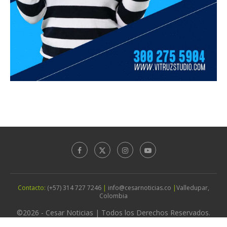
Contacto:
(+57) 314 727 7246
|
info@cesarnoticias.co
|
Valledupar,
Colombia
©2026 - Cesar Noticias | Todos los Derechos Reservados.
Diseño por
Agencia Vitruz Studio