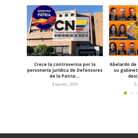
 por la
Abelardo de la Espriella completa
Presidenta 
efensores
su gabinete ministerial con la
Vesga, lle
designación de...
3 agosto, 2026
3