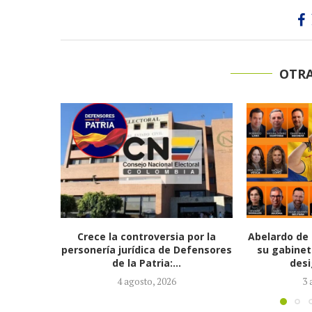
OTRA
 por la
Abelardo de la Espriella completa
Presidenta 
efensores
su gabinete ministerial con la
Vesga, lle
designación de...
3 agosto, 2026
3