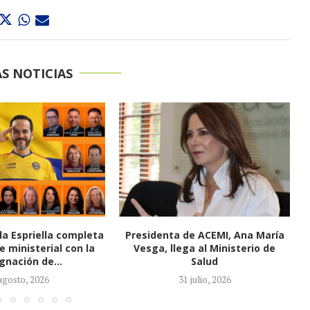
S NOTICIAS
de ACEMI, Ana María
Se mueve la carrera por la
ga al Ministerio de
Contraloría: Congreso entra en la
Salud
fase...
1 julio, 2026
27 julio, 2026