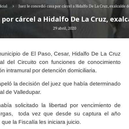
icial
Juez le concedió casa por cárcel a Hidalfo De La Cruz, exalcalde d
 por cárcel a Hidalfo De La Cruz, exalc
29 abril, 2020
municipio de El Paso, Cesar, Hidalfo De La Cruz
al del Circuito con funciones de conocimiento
ón intramural por detención domiciliaria.
peló la decisión del juez que había determinado
ial de Valledupar.
ía solicitado la libertad por vencimiento de
urgas, toda vez que desde su captura el año
ue la Fiscalía les iniciara juicio.