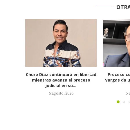
OTRA
 libertad
Proceso contra Jorge Alfredo
Fiscalía i
roceso
Vargas da un giro tras retiro de
alias ‘Cal
tres...
ausente po
5 agosto, 2026
4 