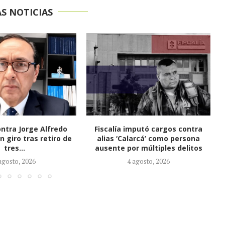
S NOTICIAS
mputó cargos contra
CTI adelanta allanamientos en
arcá’ como persona
Valledupar y La Paz por
r múltiples delitos
investigación en curso
agosto, 2026
3 agosto, 2026