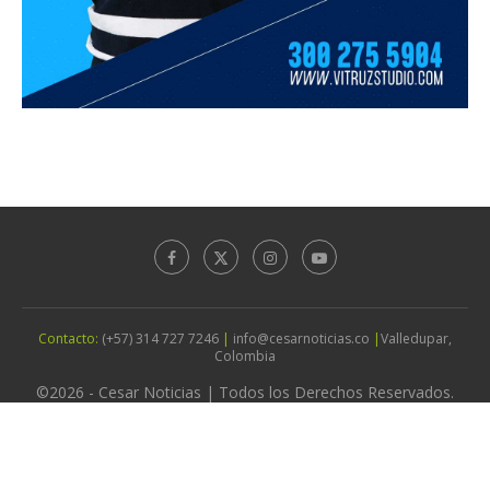
Contacto:
(+57) 314 727 7246
|
info@cesarnoticias.co
|
Valledupar,
Colombia
©2026 - Cesar Noticias | Todos los Derechos Reservados.
Diseño por
Agencia Vitruz Studio
IR ARRIBA