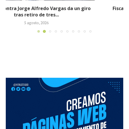
Fiscalía imputó cargos contra alias ‘Calarcá’ como
persona ausente por múltiples delitos
4 agosto, 2026