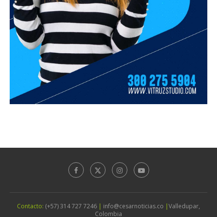
Contacto:
(+57) 314 727 7246
|
info@cesarnoticias.co
|
Valledupar,
Colombia