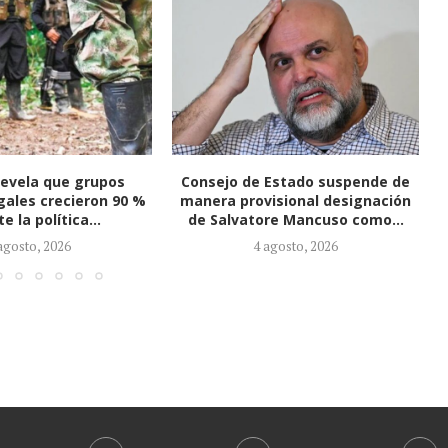
 Estado suspende de
Gobierno ofrece millonarias
isional designación
recompensas tras atentado en
re Mancuso como...
Cúcuta y señala a presuntos...
agosto, 2026
2 agosto, 2026