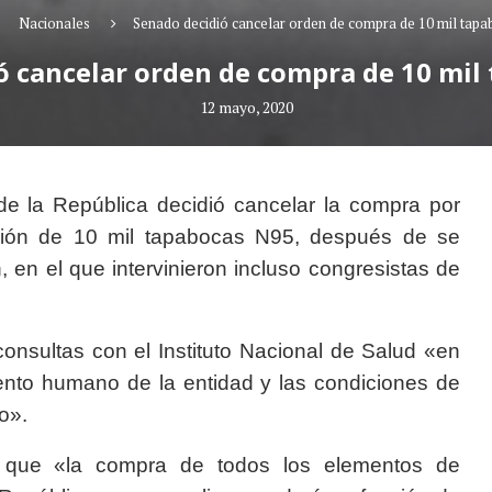
Nacionales
Senado decidió cancelar orden de compra de 10 mil tap
ó cancelar orden de compra de 10 mil
12 mayo, 2020
de la República decidió cancelar la compra por
ción de 10 mil tapabocas N95, después de se
 en el que intervinieron incluso congresistas de
onsultas con el Instituto Nacional de Salud «en
lento humano de la entidad y las condiciones de
o».
 que «la compra de todos los elementos de