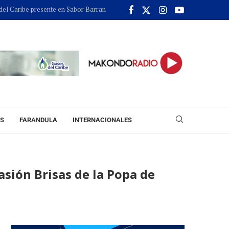
aribe presente en Sabor Barranquilla con "Legados que Conservan el Sabor"
ES
FARANDULA
INTERNACIONALES
asión Brisas de la Popa de