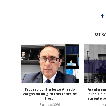
OTRA
Proceso contra Jorge Alfredo
Fiscalía i
Vargas da un giro tras retiro de
alias ‘Cal
tres...
ausente po
5 agosto, 2026
4 