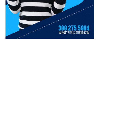
Delincuentes armados saquean
Fiscalía abre nueva inves
dos camiones niñera y roban más
contra Juliana Guerrer
de 20 vehículos...
presunta red de corru
31 julio, 2026
27 julio, 2026