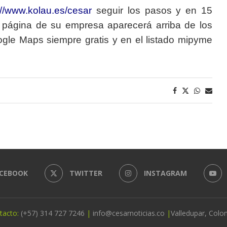
://www.kolau.es/cesar
seguir los pasos y en 15
a página de su empresa aparecerá arriba de los
ogle Maps siempre gratis y en el listado mipyme
CEBOOK
TWITTER
INSTAGRAM
tacto:
(+57) 314 727 7246
|
info@cesarnoticias.co
|
Valledupar, Colo