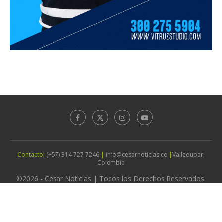
Contacto:
(+57) 314 727 7246
|
info@cesarnoticias.co
|
Valledupar,
Colombia
©2026 - Cesar Noticias | Todos los Derechos Reservados.
Diseño por
Agencia Vitruz Studio
IR ARRIBA