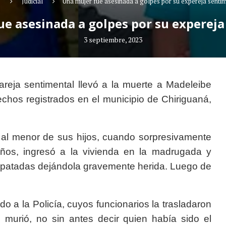
o
Judicial
Una mujer fue asesinada a golpes por su expereja senti
e asesinada a golpes por su experej
3 septiembre, 2023
areja sentimental llevó a la muerte a Madeleibe
chos registrados en el municipio de Chiriguaná,
 al menor de sus hijos, cuando sorpresivamente
os, ingresó a la vivienda en la madrugada y
y patadas dejándola gravemente herida. Luego de
 a la Policía, cuyos funcionarios la trasladaron
 murió, no sin antes decir quien había sido el