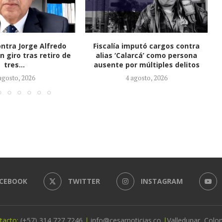
mputó cargos contra
CTI adelanta allanamientos en
arcá’ como persona
Valledupar y La Paz por
r múltiples delitos
investigación en curso
agosto, 2026
3 agosto, 2026
CEBOOK
TWITTER
INSTAGRAM
tacto:
(+57) 314 727 7246
|
info@cesarnoticias.co
|
Valledupar, Colo