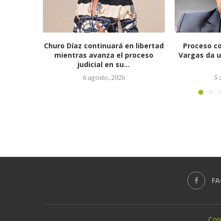
 libertad
Proceso contra Jorge Alfredo
Fiscalía i
roceso
Vargas da un giro tras retiro de
alias ‘Cal
tres...
ausente po
5 agosto, 2026
4 
FA
Con