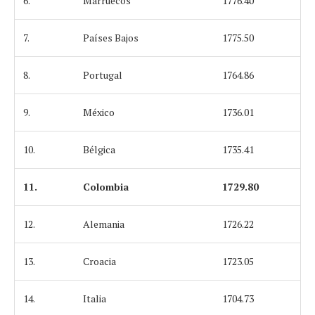
6.
Marruecos
1776.40
7.
Países Bajos
1775.50
8.
Portugal
1764.86
9.
México
1736.01
10.
Bélgica
1735.41
11.
Colombia
1729.80
12.
Alemania
1726.22
13.
Croacia
1723.05
14.
Italia
1704.73