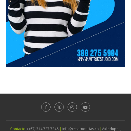
Contacto:
(+57) 314 727 7246
|
info@cesarnoticias.co
|
Valledupar,