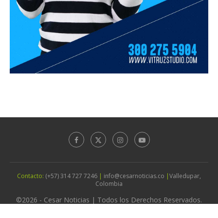
Contacto:
(+57) 314 727 7246
|
info@cesarnoticias.co
|
Valledupar,
Colombia
©2026 - Cesar Noticias | Todos los Derechos Reservados.
Diseño por
Agencia Vitruz Studio