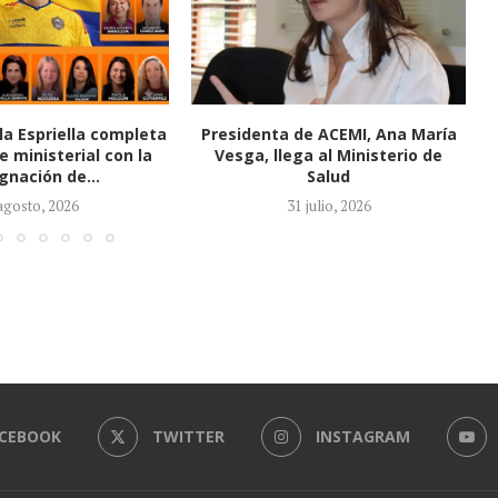
de ACEMI, Ana María
Se mueve la carrera por la
ga al Ministerio de
Contraloría: Congreso entra en la
Salud
fase...
1 julio, 2026
27 julio, 2026
CEBOOK
TWITTER
INSTAGRAM