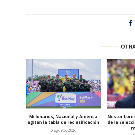
OTRA
 América
Néstor Lorenzo seguirá al frente
España, ca
ificación
de la Selección Colombia tras ser
2026: conqu
ratificado...
d