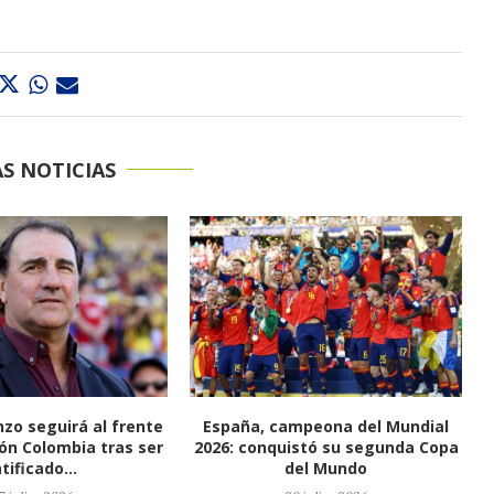
S NOTICIAS
mpeona del Mundial
Valledupar despide una historia
istó su segunda Copa
que se convirtió en leyenda: así
el Mundo
será la...