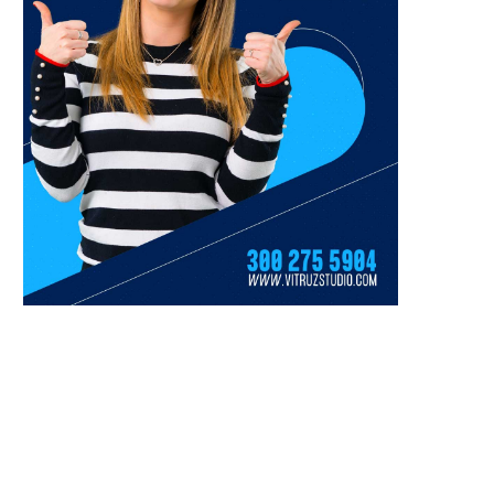
Más de 2.300 corredores hicieron
¡A los Parasurameric
de la MMI una gran fiesta
Valledupar 2026 llega el p
deportiva...
con arco!