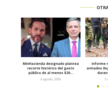
OTRA
 plantea
Informe revela que grupos
Consejo de
 gasto
armados ilegales crecieron 90 %
manera prov
$20...
durante la política...
de Salvato
5 agosto, 2026
4 