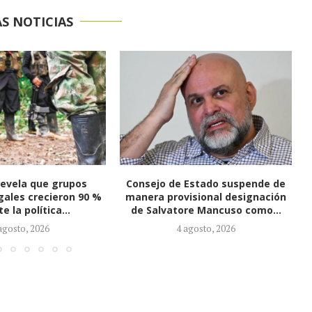
S NOTICIAS
 Estado suspende de
Gobierno ofrece millonarias
isional designación
recompensas tras atentado en
re Mancuso como...
Cúcuta y señala a presuntos...
agosto, 2026
2 agosto, 2026