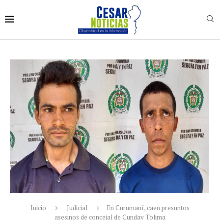
Inicio
Judicial
En Curumaní, caen presuntos
asesinos de concejal de Cunday Tolima