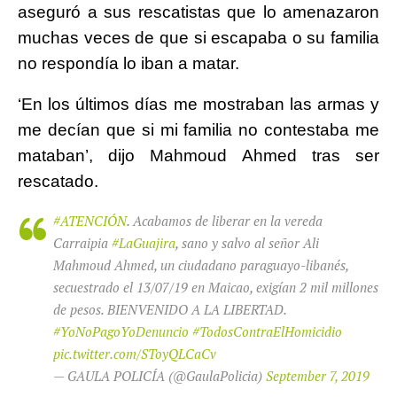
aseguró a sus rescatistas que lo amenazaron
muchas veces de que si escapaba o su familia
no respondía lo iban a matar.
‘En los últimos días me mostraban las armas y
me decían que si mi familia no contestaba me
mataban’, dijo Mahmoud Ahmed tras ser
rescatado.
#ATENCIÓN
. Acabamos de liberar en la vereda
Carraipia
#LaGuajira
, sano y salvo al señor Ali
Mahmoud Ahmed, un ciudadano paraguayo-libanés,
secuestrado el 13/07/19 en Maicao, exigían 2 mil millones
de pesos. BIENVENIDO A LA LIBERTAD.
#YoNoPagoYoDenuncio
#TodosContraElHomicidio
pic.twitter.com/SToyQLCaCv
— GAULA POLICÍA (@GaulaPolicia)
September 7, 2019