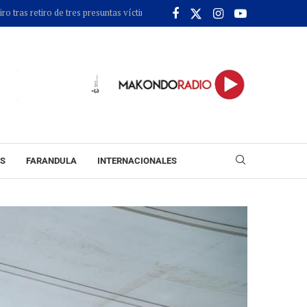
>>
 de tres presuntas víctimas
Fiscalía imputó cargos contra alias ‘Calarcá’ c
ES
FARANDULA
INTERNACIONALES