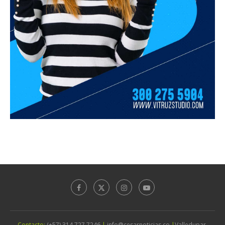
Contacto:
(+57) 314 727 7246
|
info@cesarnoticias.co
|
Valledupar,