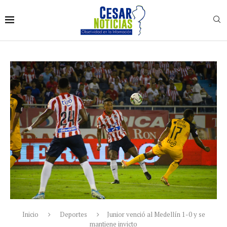
Inicio
Deportes
Junior venció al Medellín 1-0 y se
mantiene invicto