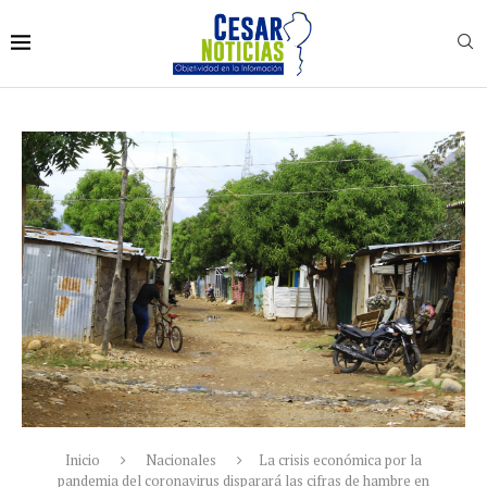
Inicio
Nacionales
La crisis económica por la
pandemia del coronavirus disparará las cifras de hambre en