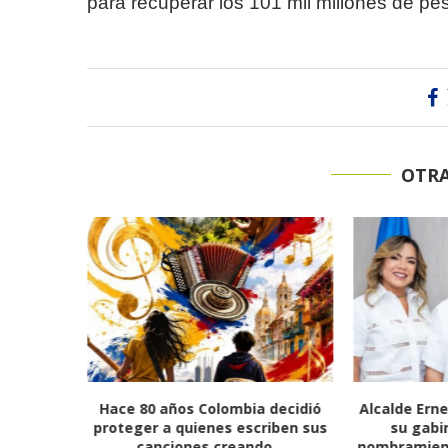
para recuperar los 101 mil millones de p
OTRA
 impulsan
Hace 80 años Colombia decidió
Alcalde Ern
 con obras
proteger a quienes escriben sus
su gabi
porte...
canciones creando...
nombramient