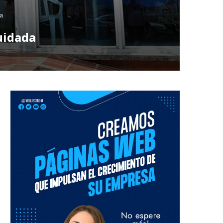
a
uidada