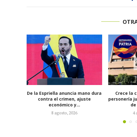
OTRA
mano dura
Crece la controversia por la
Abelardo de 
juste
personería jurídica de Defensores
su gabinet
de la Patria:...
desi
4 agosto, 2026
3 