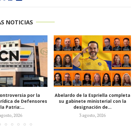
S NOTICIAS
la Espriella completa
Presidenta de ACEMI, Ana María
e ministerial con la
Vesga, llega al Ministerio de
gnación de...
Salud
agosto, 2026
31 julio, 2026