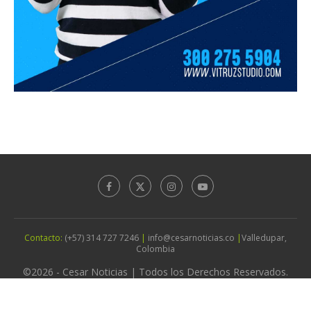
Contacto:
(+57) 314 727 7246
|
info@cesarnoticias.co
|
Valledupar,
Colombia
©2026 - Cesar Noticias | Todos los Derechos Reservados.
Diseño por
Agencia Vitruz Studio