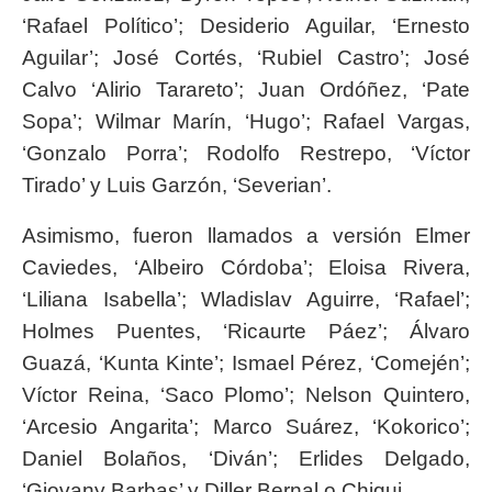
‘Rafael Político’; Desiderio Aguilar, ‘Ernesto
Aguilar’; José Cortés, ‘Rubiel Castro’; José
Calvo ‘Alirio Tarareto’; Juan Ordóñez, ‘Pate
Sopa’; Wilmar Marín, ‘Hugo’; Rafael Vargas,
‘Gonzalo Porra’; Rodolfo Restrepo, ‘Víctor
Tirado’ y Luis Garzón, ‘Severian’.
Asimismo, fueron llamados a versión Elmer
Caviedes, ‘Albeiro Córdoba’; Eloisa Rivera,
‘Liliana Isabella’; Wladislav Aguirre, ‘Rafael’;
Holmes Puentes, ‘Ricaurte Páez’; Álvaro
Guazá, ‘Kunta Kinte’; Ismael Pérez, ‘Comején’;
Víctor Reina, ‘Saco Plomo’; Nelson Quintero,
‘Arcesio Angarita’; Marco Suárez, ‘Kokorico’;
Daniel Bolaños, ‘Diván’; Erlides Delgado,
‘Giovany Barbas’ y Diller Bernal o Chiqui.