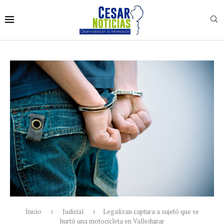
Inicio
Judicial
Legalizan captura a sujetó que se
hurtó una motocicleta en Valledupar