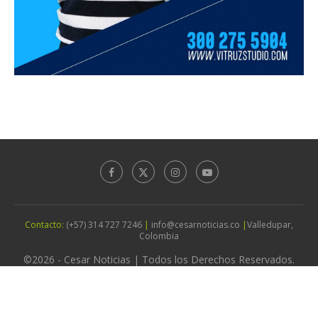
Contacto:
(+57) 314 727 7246
|
info@cesarnoticias.co
|
Valledupar,
Colombia
©2026 - Cesar Noticias | Todos los Derechos Reservados.
Diseño por
Agencia Vitruz Studio
IR ARRIBA