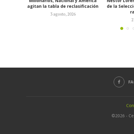
 América
Néstor Lorenzo seguirá al frente
España, ca
ificación
de la Selección Colombia tras ser
2026: conqu
ratificado...
d
23 julio, 2026
2
FA
Con
©2026 - Ce