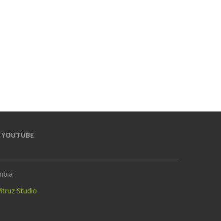
Más de 2.300 corredores hicieron
¡A los Parasurameric
de la MMI una gran fiesta
Valledupar 2026 llega el p
deportiva...
con arco!
14 julio, 2026
13 julio, 2026
YOUTUBE
mbia
itruz Studio