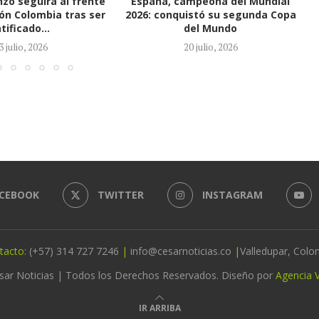
mpeona del Mundial
Valledupar despide una historia
istó su segunda Copa
que se convirtió en leyenda: así
el Mundo
será la...
0 julio, 2026
14 julio, 2026
CEBOOK
TWITTER
INSTAGRAM
tacto:
(+57) 314 727 7246
|
info@cesarnoticias.co
|
Valledupar, Colo
sar Noticias | Todos los Derechos Reservados. Diseño por
Agencia V
IR ARRIBA