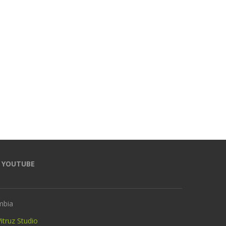
Millonarias irregularidades en la
Inflación anual en Col
Unidad de Víctimas por dar
alcanzó el 6,14% en junio
bienes sin soporte:...
8 julio, 2026
15 julio, 2026
YOUTUBE
mbia
itruz Studio