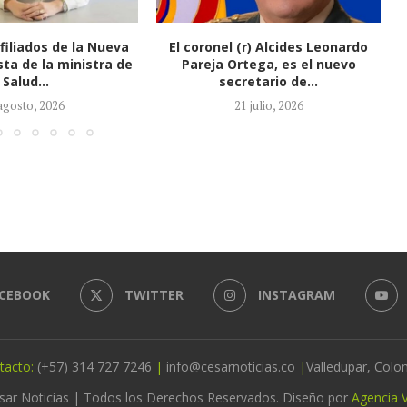
(r) Alcides Leonardo
Honorio Henríquez fue elegido
tega, es el nuevo
como nuevo presidente del
retario de...
Senado
1 julio, 2026
21 julio, 2026
CEBOOK
TWITTER
INSTAGRAM
tacto:
(+57) 314 727 7246
|
info@cesarnoticias.co
|
Valledupar, Colo
sar Noticias | Todos los Derechos Reservados. Diseño por
Agencia V