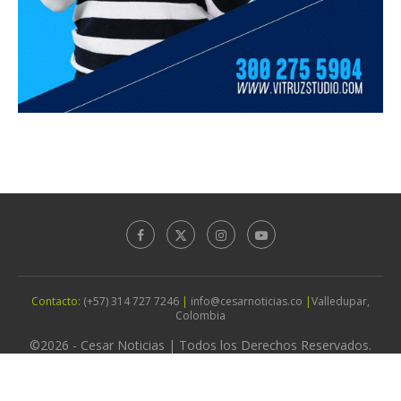
Contacto:
(+57) 314 727 7246
|
info@cesarnoticias.co
|
Valledupar,
Colombia
©2026 - Cesar Noticias | Todos los Derechos Reservados.
Diseño por
Agencia Vitruz Studio