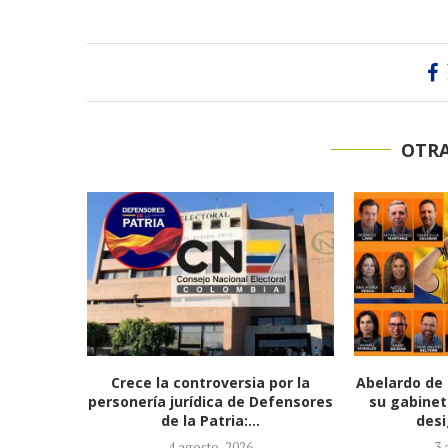
OTRA
 por la
Abelardo de la Espriella completa
Presidenta 
efensores
su gabinete ministerial con la
Vesga, lle
designación de...
3 agosto, 2026
3