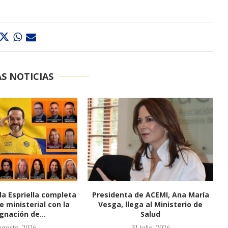
S NOTICIAS
de ACEMI, Ana María
Se mueve la carrera por la
ga al Ministerio de
Contraloría: Congreso entra en la
Salud
fase...
1 julio, 2026
27 julio, 2026