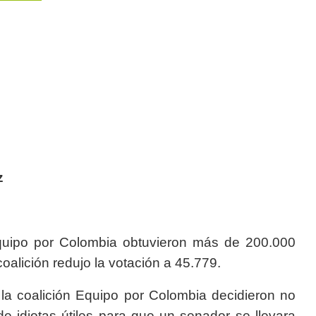
z
Equipo por Colombia obtuvieron más de 200.000
oalición redujo la votación a 45.779.
 la coalición Equipo por Colombia decidieron no
e idiotas útiles para que un senador se llevara