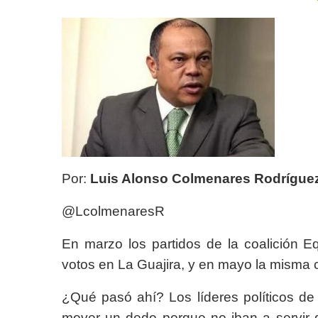
Por:
Luis Alonso Colmenares Rodrígue
@LcolmenaresR
En marzo los partidos de la coalición 
votos en La Guajira, y en mayo la misma c
¿Qué pasó ahí? Los líderes políticos de
mover un dedo porque no iban a servir d