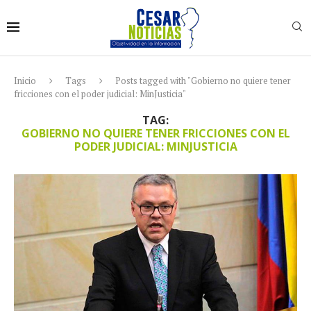
Inicio
Tags
Posts tagged with "Gobierno no quiere tener
fricciones con el poder judicial: MinJusticia"
TAG:
GOBIERNO NO QUIERE TENER FRICCIONES CON EL
PODER JUDICIAL: MINJUSTICIA