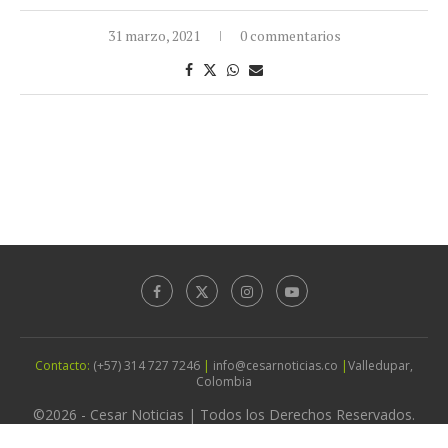
31 marzo, 2021
0 commentarios
Contacto:
(+57) 314 727 7246
|
info@cesarnoticias.co
|
Valledupar,
Colombia
©2026 - Cesar Noticias | Todos los Derechos Reservados.
Diseño por
Agencia Vitruz Studio