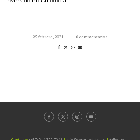
inversión en Colombia.
25 febrero, 2021
0 commentarios
Contacto:
(+57) 314 727 7246
|
info@cesarnoticias.co
|
Valledupar,