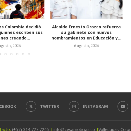
esto Orozco refuerza
Alcalde Orozco lidera atención de
nete con nuevos
incendio en El Tarullal y anuncia
os en Educación y...
mesa...
agosto, 2026
5 agosto, 2026
CEBOOK
TWITTER
INSTAGRAM
tacto:
(+57) 314 727 7246
|
info@cesarnoticias.co
|
Valledupar, Colo