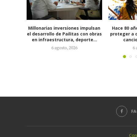
 impulsan
Hace 80 años Colombia decidió
Alcalde Ern
 con obras
proteger a quienes escriben sus
su gabi
porte...
canciones creando...
nombramient
6 agosto, 2026
6 
FA
Con