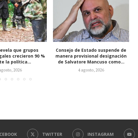
 Estado suspende de
Gobierno ofrece millonarias
isional designación
recompensas tras atentado en
re Mancuso como...
Cúcuta y señala a presuntos...
agosto, 2026
2 agosto, 2026
CEBOOK
TWITTER
INSTAGRAM