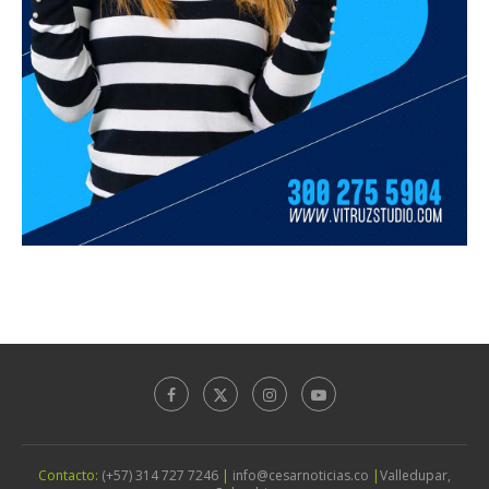
Contacto:
(+57) 314 727 7246
|
info@cesarnoticias.co
|
Valledupar,