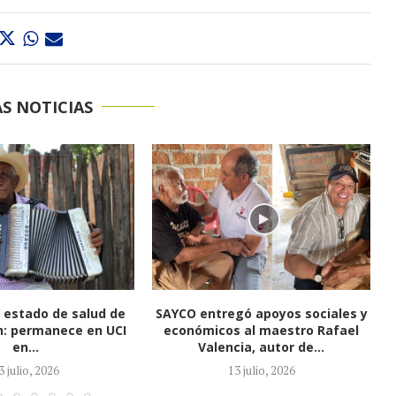
S NOTICIAS
gó apoyos sociales y
El cantante Churo Díaz le apuesta
 al maestro Rafael
al sentimiento vallenato con el
ia, autor de...
álbum...
3 julio, 2026
22 mayo, 2026