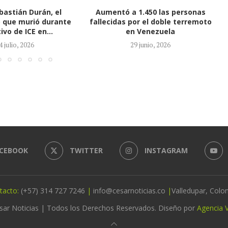
1.450 las personas
Congresistas estadounidenses
or el doble terremoto
cuestionan la injerencia de
 Venezuela
Trump en elecciones de Colombia
9 junio, 2026
18 junio, 2026
CEBOOK
TWITTER
INSTAGRAM
tacto:
(+57) 314 727 7246
|
info@cesarnoticias.co
|
Valledupar, Colo
sar Noticias | Todos los Derechos Reservados. Diseño por
Agencia V