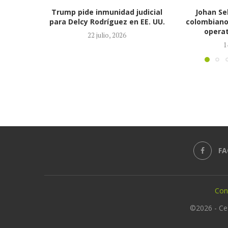
judicial
Johan Sebastián Durán, el
Aumentó a 
 EE. UU.
colombiano que murió durante
fallecidas p
operativo de ICE en...
en
14 julio, 2026
2
FA
Con
©2026 - Ce