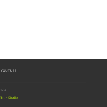
Trump asegura que barcos
Arrancan las eleccio
cargados de petróleo están
presidenciales en el ext
empezando a salir de...
Nueva Zelanda, el primer 
15 junio, 2026
25 mayo, 2026
YOUTUBE
mbia
itruz Studio